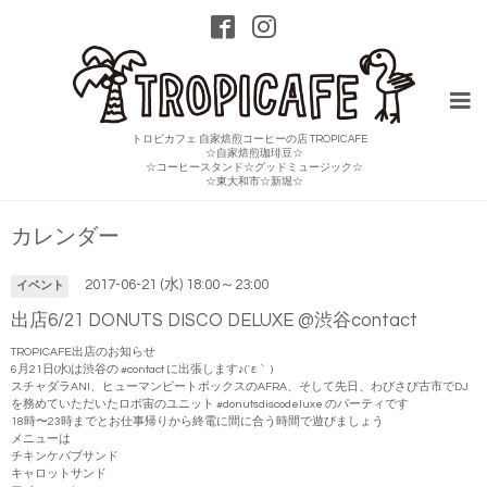
トロピカフェ 自家焙煎コーヒーの店 TROPICAFE
☆自家焙煎珈琲豆☆
☆コーヒースタンド☆グッドミュージック☆
☆東大和市☆新堀☆
カレンダー
2017-06-21 (水) 18:00～23:00
イベント
出店6/21 DONUTS DISCO DELUXE @渋谷contact
TROPICAFE出店のお知らせ
6月21日(水)は渋谷の
#
contact
に出張します♪(´ε｀ )
スチャダラANI、ヒューマンビートボックスのAFRA、そして先日、わびさび古市でDJ
を務めていただいたロボ宙のユニット
#
donutsdiscodeluxe
のパーティです
18時〜23時までとお仕事帰りから終電に間に合う時間で
遊びましょう
メニューは
チキンケバブサンド
キャロットサンド