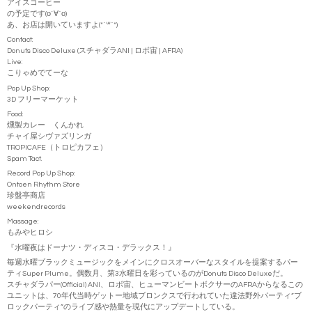
アイスコーヒー
の予定です(о´∀`о)
あ、お店は開いていますよ(*´꒳`*)
Contact:
Donuts Disco Deluxe (スチャダラANI | ロボ宙 | AFRA)
Live:
こりゃめでてーな
Pop Up Shop:
3D フリーマーケット
Food:
燻製カレー くんかれ
チャイ屋シヴァズリンガ
TROPICAFE（トロピカフェ）
Spam Tact.
Record Pop Up Shop:
Ontoen Rhythm Store
珍盤亭商店
weekendrecords
Massage:
もみやヒロシ
『水曜夜はドーナツ・ディスコ・デラックス！』
毎週水曜ブラックミュージックをメインにクロスオーバーなスタイルを提案するパー
ティSuper Plume。偶数月、第3水曜日を彩っているのがDonuts Disco Deluxeだ。
スチャダラパー(Official)
ANI、ロボ宙、ヒューマンビートボクサーのAFRAからなるこの
ユニットは、70年代当時ゲットー地域ブロンクスで行われていた違法野外パーティ”ブ
ロックパーティ”のライブ感や熱量を現代にアップデートしている。