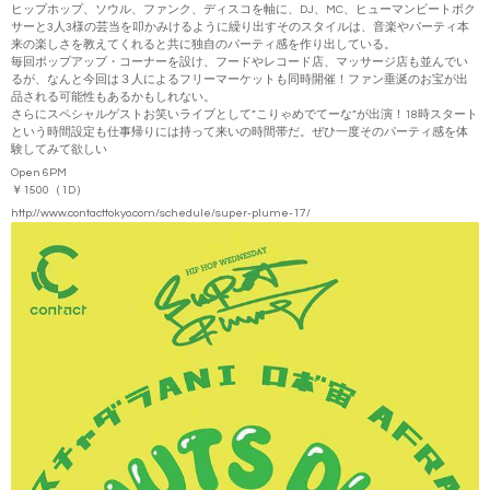
ヒップホップ、ソウル、ファンク、ディスコを軸に、DJ、MC、ヒューマンビートボク
サーと3人3様の芸当を叩かみけるように繰り出すそのスタイルは、音楽やパーティ本
来の楽しさを教えてくれると共に独自のパーティ感を作り出している。
毎回ポップアップ・コーナーを設け、フードやレコード店、マッサージ店も並んでい
るが、なんと今回は３人によるフリーマーケットも同時開催！ファン垂涎のお宝が出
品される可能性もあるかもしれない。
さらにスペシャルゲストお笑いライブとして”こりゃめでてーな”が出演！18時スタート
という時間設定も仕事帰りには持って来いの時間帯だ。ぜひ一度そのパーティ感を体
験してみて欲しい
Open 6PM
￥1500（1D）
http://www.contacttokyo.com/schedule/super-plume-17/