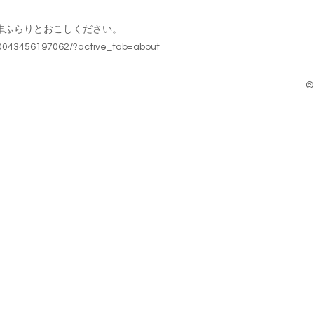
非ふらりとおこしください。
40043456197062/?active_tab=about
©