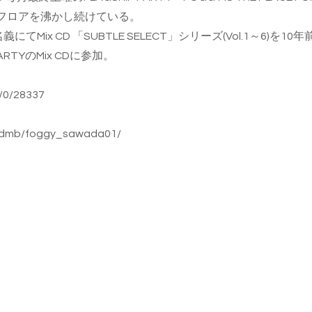
フロアを沸かし続けている。
にてMix CD 「SUBTLE SELECT」シリーズ(Vol.1～6)
を10年
PARTYのMix CDに参加。
t/0/28337
dmb/foggy_sawada01/