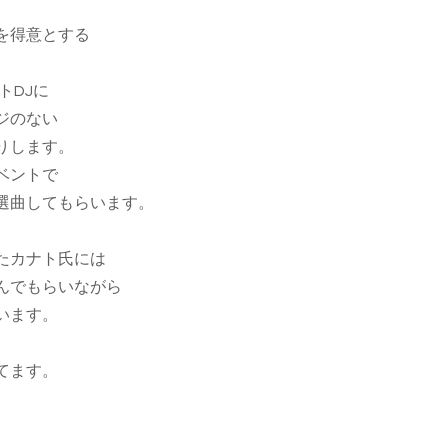
を得意とする
トDJに
ジのない
りします。
ベントで
選曲してもらいます。
たカナト氏には
んでもらいながら
います。
てます。