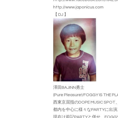
http://www.japonicus.com
【
DJ
】
澤田BAJINN勇士
(Pure Pleasure!/FOGGY IS THE P
西東京屈指のDOPE MUSIC SPOT
都内を中心に様々なPARTYに出演
現在は前記PARTYと併せ、FOGGY 毎