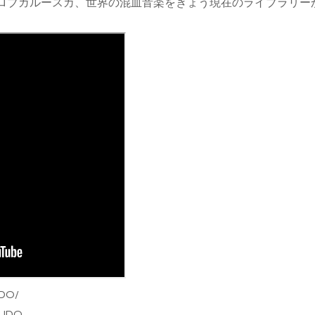
ロブガルースカ、世界の混血音楽をきょう現在のライブラリー
UDO/
SUDO