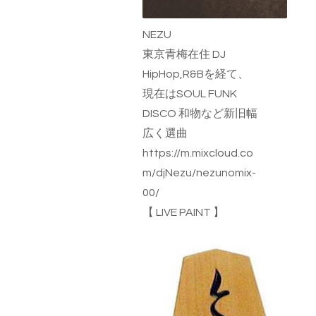
NEZU
東京青梅在住 DJ
HipHop,R&Bを経て、
現在はSOUL FUNK
DISCO 和物など新旧幅
広く選曲
https://m.mixcloud.co
m/djNezu/nezunomix-
00/
【
LIVE PAINT
】