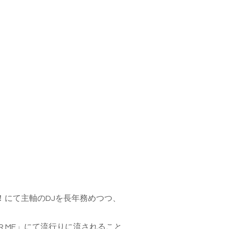
URE！にて主軸のDJを長年務めつつ、
E FOR ME」にて流行りに流されること