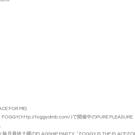
LACE FOR ME)
、FOGGY(
http://foggydmb.com/
)で開催中のPURE PLEAS
。
月最終土曜のFLAGSHIP PARTY「FOGGY IS THE PLAC