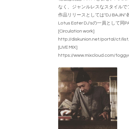
なく、
ジャンルレスなスタイルで
作品リリースとしては"DJ BAJIN"名義
Lotus Eater DJ'sの一員として同
[Circulation work]
http://diskunion.net/portal/
ct/lis
[LIVE MIX]
https://www.mixcloud.com/
foggy