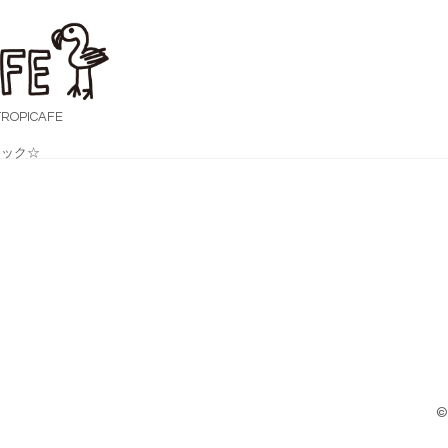
OPICAFE
ック☆
©