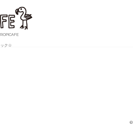
OPICAFE
ック☆
©