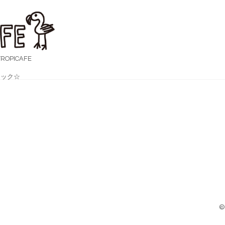
OPICAFE
ック☆
©