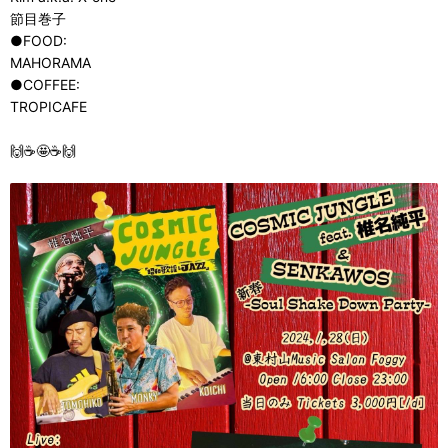
節目巻子
●FOOD:
MAHORAMA
●COFFEE:
TROPICAFE
🙌☕️🤩☕️🙌