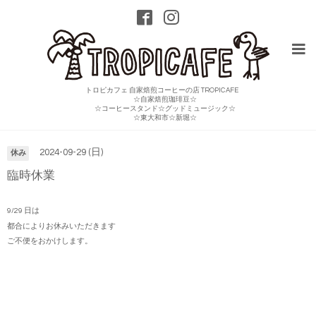
トロピカフェ 自家焙煎コーヒーの店 TROPICAFE
☆自家焙煎珈琲豆☆
☆コーヒースタンド☆グッドミュージック☆
カレンダー
☆東大和市☆新堀☆
2024-09-29 (日)
休み
臨時休業
9/29 日は
都合によりお休みいただきます
ご不便をおかけします。