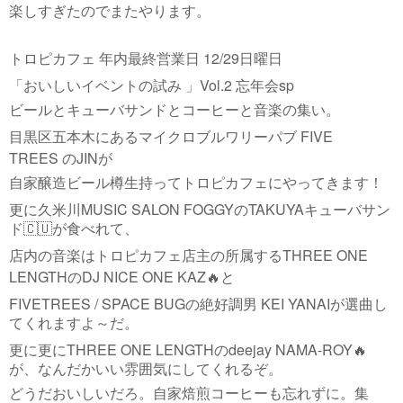
楽しすぎたのでまたやります。
12/29
トロピカフェ
年内最終営業日
日曜日
Vol.2
sp
「おいしいイベントの試み
」
忘年会
ビールとキューバサンドとコーヒーと音楽の集い。
FIVE
目黒区五本木にあるマイクロブルワリーパブ
TREES
JIN
の
が
自家醸造ビール樽生持ってトロピカフェにやってきます！
MUSIC SALON FOGGY
TAKUYA
更に久米川
の
キューバサン
ド
🇨🇺
が食べれて、
THREE ONE
店内の音楽はトロピカフェ店主の所属する
LENGTH
DJ NICE ONE KAZ
の
🔥
と
FIVETREES / SPACE BUG
KEI YANAI
の絶好調男
が選曲し
てくれますよ～だ。
THREE ONE LENGTH
deejay NAMA-ROY
更に更に
の
🔥
が、なんだかいい雰囲気にしてくれるぞ。
どうだおいしいだろ。
自家焙煎コーヒーも忘れずに。集