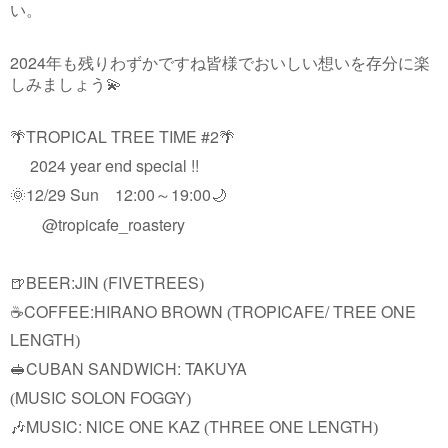
い。
2024
年も残りわずかですね皆様でおいしい想いを存分に楽
しみましょう
💫
🌴TROPICAL TREE TIME #2
🌴
2024 year end special !!
🌞12/29 Sun
12:00
19:00🌙
～
@tropicafe_roastery
BEER:JIN
FIVETREES
🍺
(
)
COFFEE:HIRANO BROWN
TROPICAFE/ TREE ONE
☕️
(
LENGTH
)
CUBAN SANDWICH: TAKUYA
🥪
MUSIC SOLON FOGGY
(
)
MUSIC: NICE ONE KAZ
THREE ONE LENGTH
🎶
(
)